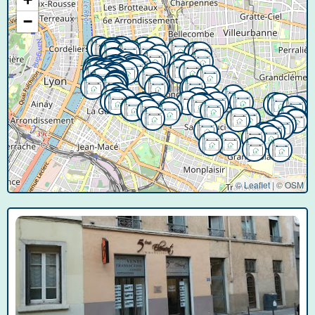
−
© Leaflet
|
©
OSM