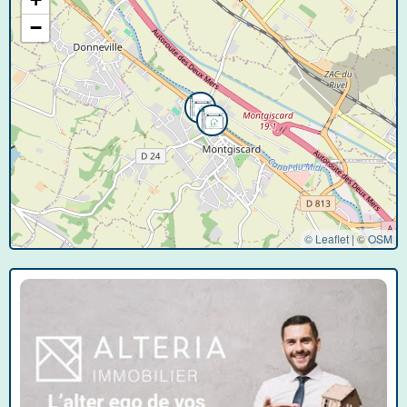
−
© Leaflet
|
©
OSM