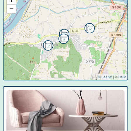
−
© Leaflet
|
©
OSM