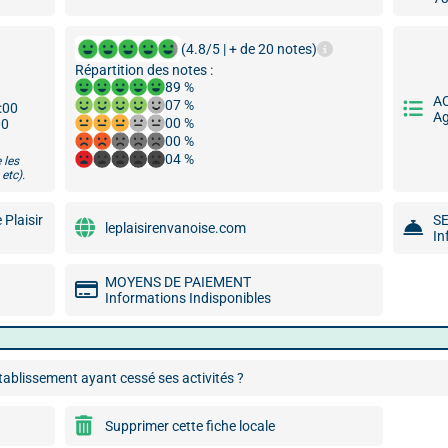
(4.8/5 | + de 20 notes)
Répartition des notes :
89 %
A
07 %
9:00
Ag
00 %
00
00 %
04 %
 les
etc).
 Plaisir
S
leplaisirenvanoise.com
In
MOYENS DE PAIEMENT
Informations Indisponibles
ablissement ayant cessé ses activités ?
Supprimer cette fiche locale